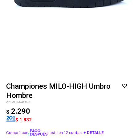
Championes MILO-HIGH Umbro
Hombre
20103746-002
2.290
$
$
1.832
Comprá con
hasta en 12 cuotas
+ DETALLE