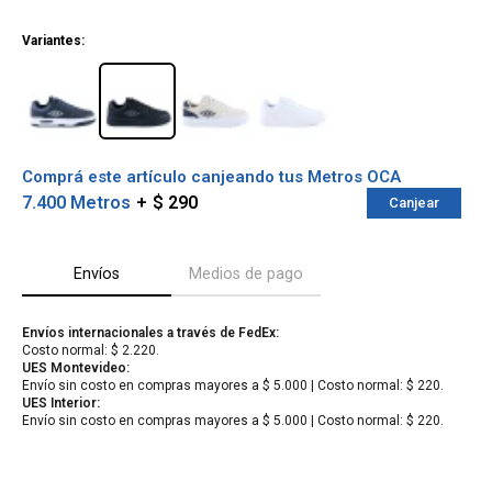
¡ME INTERESA!
Variantes:
Comprá este artículo canjeando tus Metros OCA
7.400 Metros
$ 290
Canjear
Envíos
Medios de pago
Envíos internacionales a través de FedEx:
Costo normal: $ 2.220.
¡Sumate a la forma más ágil de
UES Montevideo:
comprar!
Envío sin costo en compras mayores a $ 5.000 | Costo normal: $ 220.
Comprá en 3 cuotas sin recargo o hasta en
UES Interior:
12 cuotas * ¡Solo con tu cédula!
Envío sin costo en compras mayores a $ 5.000 | Costo normal: $ 220.
* sujeto aprobación crediticia.
Verifica si estás calificado para comprar
Comprá ahora y Pagá
con Pago Después:
Después, hasta en 12
Estás calificado para comprar usando Pago