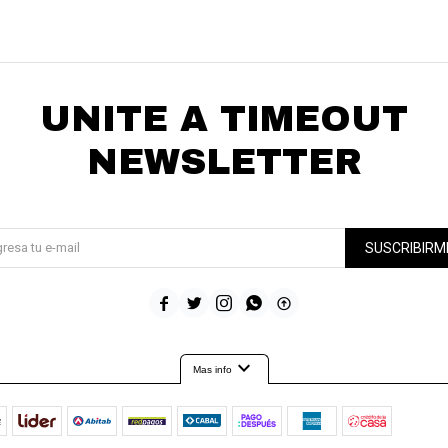
UNITE A TIMEOUT
NEWSLETTER
¡Suscribite y recibí todas nuestras novedades!
SUSCRIBIRM





expand_more
Mas info