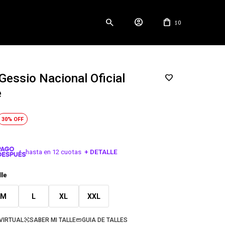
0
$
Gessio Nacional Oficial
e
30
hasta en 12 cuotas
+ DETALLE
¡ME INTERESA!
lle
M
L
XL
XXL
VIRTUAL
SABER MI TALLE
GUIA DE TALLES