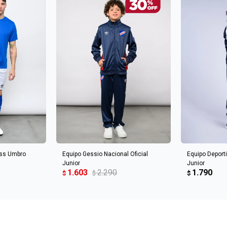
AGREGAR AL CARRITO
AGREGA
ess Umbro
Equipo Gessio Nacional Oficial
Equipo Deport
Junior
Junior
1.603
2.290
1.790
$
$
$