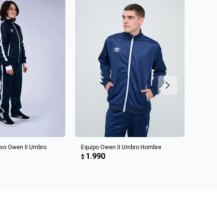
R AL CARRITO
AGREGAR AL CARRITO
ivo Owen II Umbro
Equipo Owen II Umbro Hombre
Equip
1.990
Junio
$
1.9
$