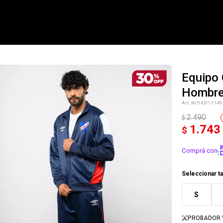
Equipo 
Hombr
NOTIFICARME
NU143117-149
2.490
$
1.743
$
Comprá con
Seleccionar ta
S
PROBADOR 