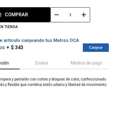
remove
add
COMPRAR
EN TIENDA
e artículo canjeando tus Metros OCA
os
$ 343
Canjear
pción
Envíos
Medios de pago
mpera y pantalón con cortes y bloques de color, confeccionado
do y flexible que combina estilo urbano y libertad de movimiento.