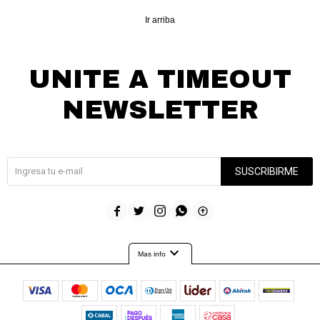
Ir arriba
UNITE A TIMEOUT
NEWSLETTER
¡Suscribite y recibí todas nuestras novedades!
SUSCRIBIRME





expand_more
Mas info