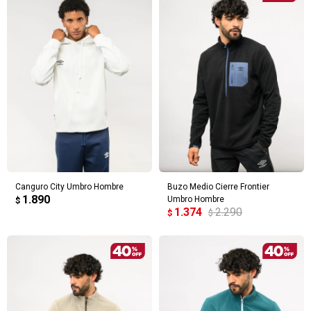
Canguro City Umbro Hombre
Buzo Medio Cierre Frontier
1.890
Umbro Hombre
$
1.374
2.290
$
$
¡Sumate a la forma más ágil de
comprar!
Comprá en 3 cuotas sin recargo o hasta en
12 cuotas * ¡Solo con tu cédula!
* sujeto aprobación crediticia.