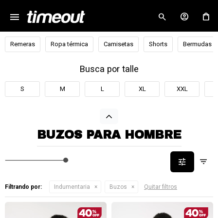
menu
close
Remeras
Ropa térmica
Camisetas
Shorts
Bermudas
Busca por talle
S
M
L
XL
XXL
BUZOS PARA HOMBRE
Filtrando por:
Indumentaria
Buzos
Quitar filtros