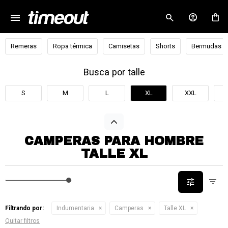
menu
close
Remeras
Ropa térmica
Camisetas
Shorts
Bermudas
Busca por talle
S
M
L
XL
XXL
CAMPERAS PARA HOMBRE
TALLE XL
Filtrando por:
Indumentaria
Camperas
Talle XL
Quitar filtros