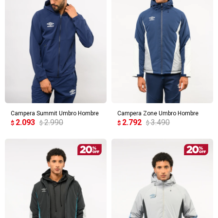
Campera Summit Umbro Hombre
Campera Zone Umbro Hombre
2.093
2.990
2.792
3.490
$
$
$
$