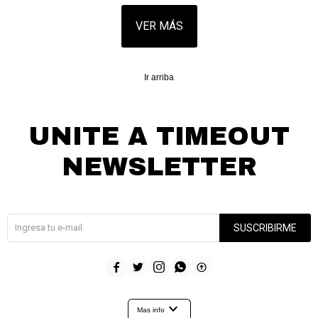
VER MÁS
Ir arriba
UNITE A TIMEOUT
NEWSLETTER
¡Suscribite y recibí todas nuestras novedades!
SUSCRIBIRME





expand_more
Mas info