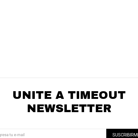
Elegís Pago Después como metodo de pago
* sujeto a aprobación crediticia. El monto disponible
Día
Mes
Año
puede variar por comercio
Continuar
UNITE A TIMEOUT
NEWSLETTER
¡Suscribite y recibí todas nuestras novedades!
SUSCRIBIRM