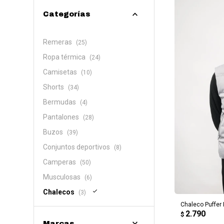
Categorías
Remeras
(25)
Ropa térmica
(24)
Camisetas
(10)
Shorts
(34)
Bermudas
(4)
Pantalones
(28)
Buzos
(39)
Conjuntos deportivos
(8)
Camperas
(50)
Musculosas
(6)
AG
Chalecos
(3)
Chaleco Puffer
2.790
$
Marcas