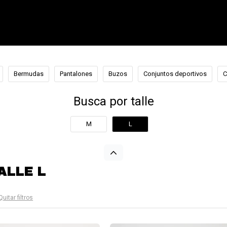
Bermudas
Pantalones
Buzos
Conjuntos deportivos
C
Busca por talle
M
L
ALLE L
Quitar filtros