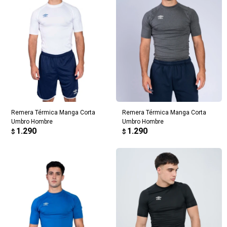
Remera Térmica Manga Corta
Remera Térmica Manga Corta
Umbro Hombre
Umbro Hombre
1.290
1.290
$
$
¡Sumate a la forma más ágil de
comprar!
Comprá en 3 cuotas sin recargo o hasta en
12 cuotas * ¡Solo con tu cédula!
* sujeto aprobación crediticia.
Verifica si estás calificado para comprar