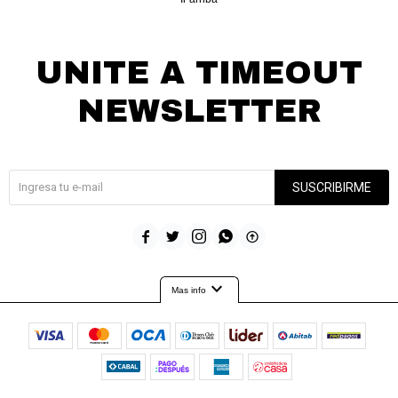
UNITE A TIMEOUT
NEWSLETTER
¡Suscribite y recibí todas nuestras novedades!
SUSCRIBIRME





expand_more
Mas info