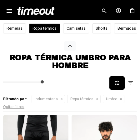
menu
close
Remeras
Ropa térmica
Camisetas
Shorts
Bermudas
ROPA TÉRMICA UMBRO PARA
HOMBRE
Filtrando por:
Indumentaria
Ropa térmica
Umbro
Quitar filtros