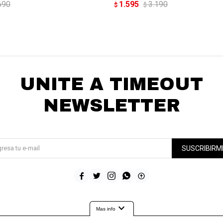
690
1.595
3.190
$
$
UNITE A TIMEOUT
NEWSLETTER
¡Suscribite y recibí todas nuestras novedades!
SUSCRIBIRM





expand_more
Mas info