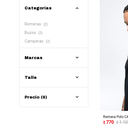
Categorías
Remeras
(2)
Buzos
(2)
Camperas
(2)
Marcas
Talle
Precio
($)
AG
Remera Polo CA
770
1.1
$
$