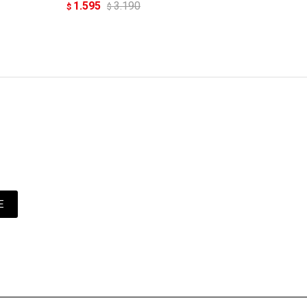
1.595
3.190
$
$
E