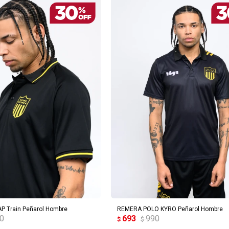
¡Sumate a la forma más ágil de
REGAR AL CARRITO
AGREGAR AL CARRITO
comprar!
Comprá en 3 cuotas sin recargo o hasta en
12 cuotas * ¡Solo con tu cédula!
P Train Peñarol Hombre
REMERA POLO KYRO Peñarol Hombre
* sujeto aprobación crediticia.
00
693
990
$
$
Verifica si estás calificado para comprar