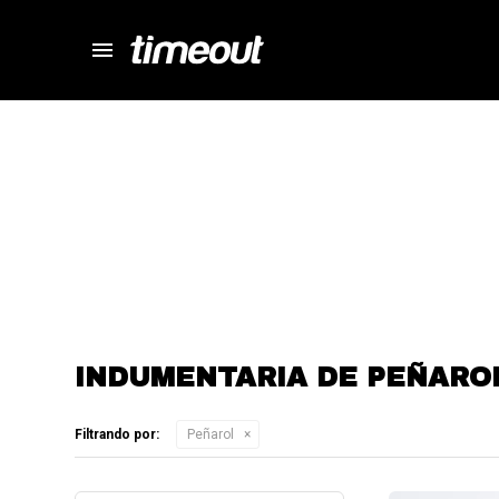
menu
store
close
local_shipping
autorenew
percent
INDUMENTARIA DE PEÑARO
Filtrando por:
Peñarol