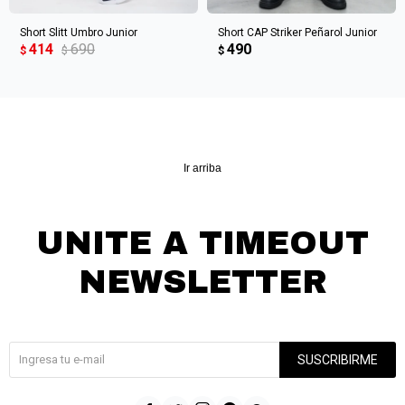
Short Slitt Umbro Junior
Short CAP Striker Peñarol Junior
414
690
490
$
$
$
Ir arriba
UNITE A TIMEOUT
NEWSLETTER
¡Suscribite y recibí todas nuestras novedades!
SUSCRIBIRME