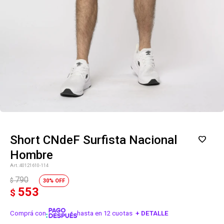
Short CNdeF Surfista Nacional
Hombre
40121610-114
790
$
30
553
$
Comprá con
hasta en 12 cuotas
+ DETALLE