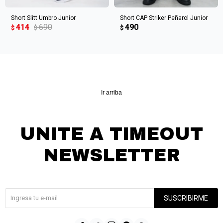
Short Slitt Umbro Junior
Short CAP Striker Peñarol Junior
414
690
490
$
$
$
Ir arriba
UNITE A TIMEOUT
NEWSLETTER
¡Suscribite y recibí todas nuestras novedades!
SUSCRIBIRME