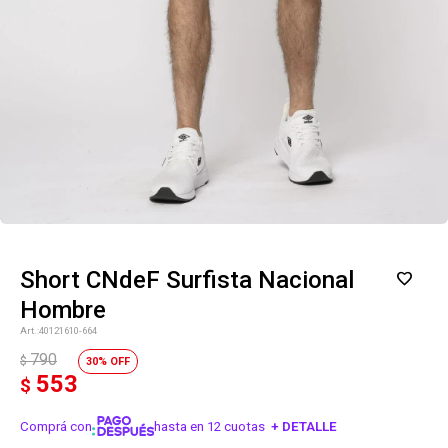
Short CNdeF Surfista Nacional
Hombre
40121610-664
790
$
30
553
$
Comprá con
hasta en 12 cuotas
+ DETALLE