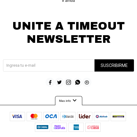
Ir arriba
UNITE A TIMEOUT
NEWSLETTER
¡Suscribite y recibí todas nuestras novedades!
SUSCRIBIRME





expand_more
Mas info