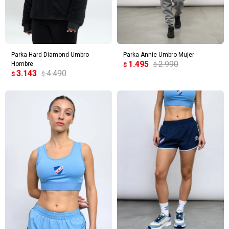
Parka Hard Diamond Umbro
Parka Annie Umbro Mujer
1.495
2.990
Hombre
$
$
3.143
4.490
$
$