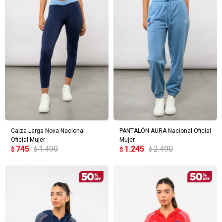
Calza Larga Nova Nacional
PANTALÓN AURA Nacional Oficial
Oficial Mujer
Mujer
745
1.490
1.245
2.490
$
$
$
$
¡Sumate a la forma más ágil de
comprar!
Comprá en 3 cuotas sin recargo o hasta en
12 cuotas * ¡Solo con tu cédula!
* sujeto aprobación crediticia.
Verifica si estás calificado para comprar