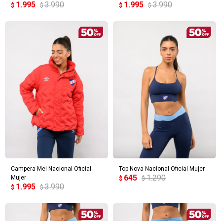
1.995
3.990
1.995
3.990
$
$
$
$
Campera Mel Nacional Oficial
Top Nova Nacional Oficial Mujer
645
1.290
Mujer
$
$
1.995
3.990
$
$