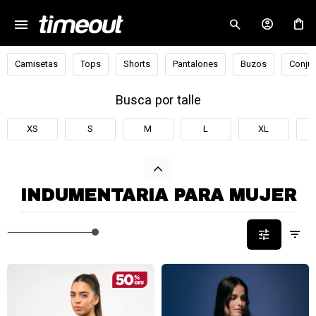
menu
close
Camisetas
Tops
Shorts
Pantalones
Buzos
Conjun
Busca por talle
XS
S
M
L
XL
INDUMENTARIA PARA MUJER