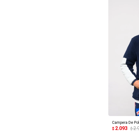
AG
Campera De Pola
2.093
2.
$
$