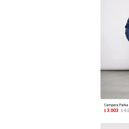
AG
Campera Parka I
3.003
4.
$
$