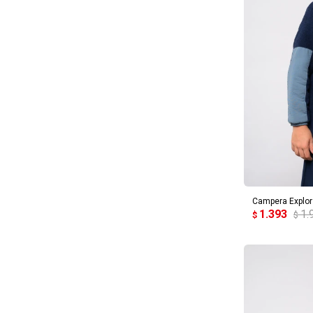
AG
Campera Explor
1.393
1.
$
$