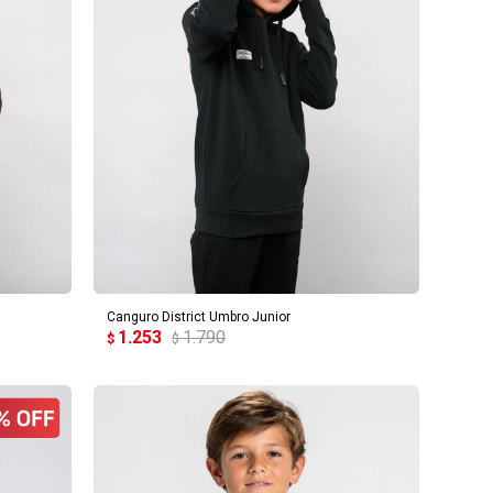
AGREGAR AL CARRITO
Canguro District Umbro Junior
1.253
1.790
$
$