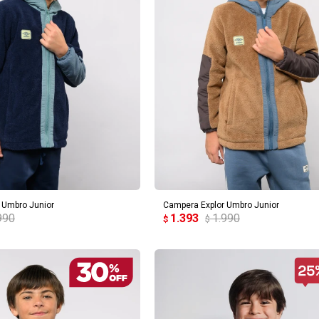
REGAR AL CARRITO
AGREGAR AL CARRITO
 Umbro Junior
Campera Explor Umbro Junior
990
1.393
1.990
$
$