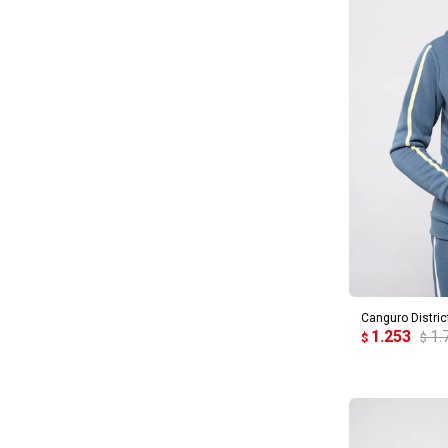
AG
Canguro Distric
1.253
1.
$
$