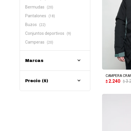
Bermudas
(20)
Pantalones
(18)
Buzos
(22)
Conjuntos deportivos
(9)
Camperas
(20)
Marcas
AG
CAMPERA CRAF
2.240
3.
Precio
($)
$
$