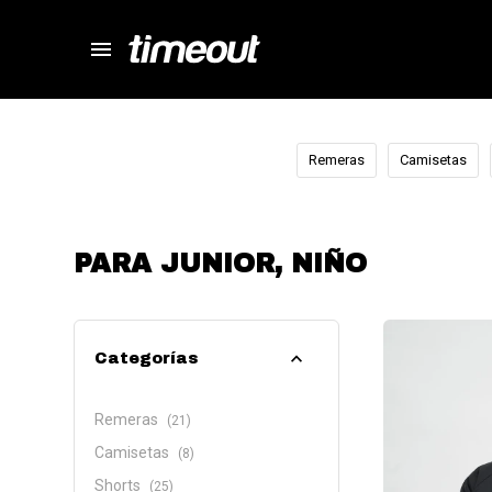
menu
store
close
local_shipping
autorenew
Remeras
Camisetas
percent
PARA JUNIOR, NIÑO
Categorías
Remeras
(21)
Camisetas
(8)
Shorts
(25)