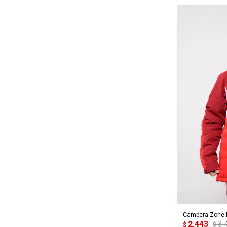
AG
Campera Zone N
2.443
3.
$
$