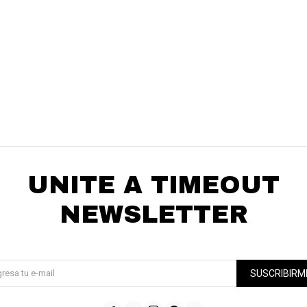
* sujeto a aprobación crediticia. El monto disponible
Día
Mes
Año
puede variar por comercio
Continuar
UNITE A TIMEOUT
NEWSLETTER
¡Suscribite y recibí todas nuestras novedades!
SUSCRIBIRM