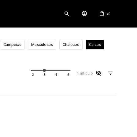
0
$
Camperas
Musculosas
Chalecos
Calzas
visibility_off
1 artículo