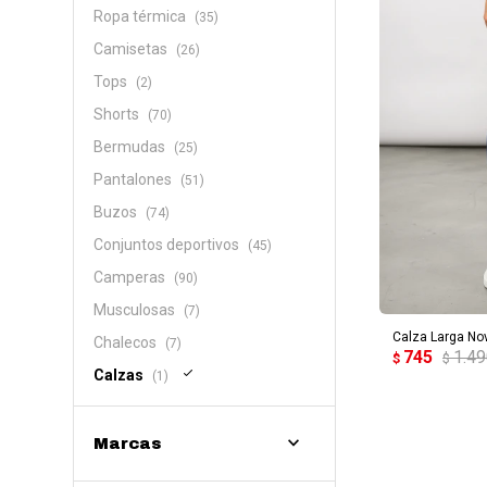
Ropa térmica
(35)
Camisetas
(26)
Tops
(2)
Shorts
(70)
Bermudas
(25)
Pantalones
(51)
Buzos
(74)
Conjuntos deportivos
(45)
Camperas
(90)
AG
Musculosas
(7)
Calza Larga Nov
Chalecos
(7)
745
1.4
$
$
Calzas
(1)
Marcas