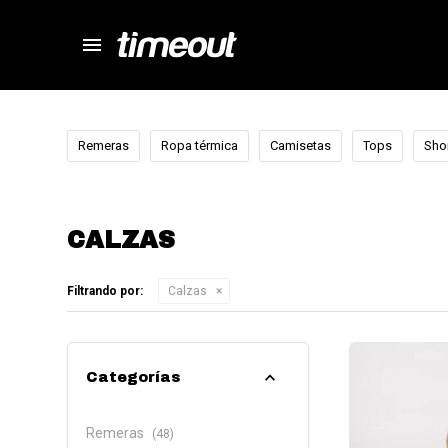
menu
store
close
local_shipping
autorenew
Remeras
Ropa térmica
Camisetas
Tops
Sho
percent
CALZAS
Filtrando por:
Calzas
Categorías
Remeras
(48)