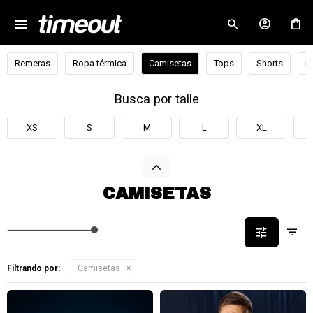
menu
close
Remeras
Ropa térmica
Camisetas
Tops
Shorts
B
Busca por talle
XS
S
M
L
XL
CAMISETAS
Filtrando por:
Camisetas