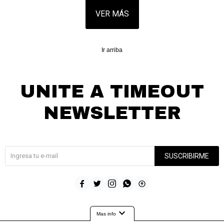
VER MÁS
Ir arriba
UNITE A TIMEOUT
NEWSLETTER
¡Suscribite y recibí todas nuestras novedades!
SUSCRIBIRME





expand_more
Mas info