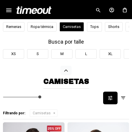
menu
close
Remeras
Ropa térmica
Camisetas
Tops
Shorts
B
Busca por talle
XS
S
M
L
XL
CAMISETAS
Filtrando por:
Camisetas