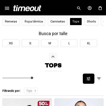
menu
close
Remeras
Ropa térmica
Camisetas
Tops
Shorts
B
Busca por talle
XS
S
M
L
XL
TOPS
Filtrando por:
Tops