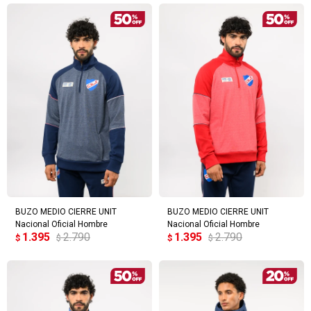
BUZO MEDIO CIERRE UNIT
BUZO MEDIO CIERRE UNIT
Nacional Oficial Hombre
Nacional Oficial Hombre
1.395
2.790
1.395
2.790
$
$
$
$
¡Sumate a la forma más ágil de
comprar!
Comprá en 3 cuotas sin recargo o hasta en
12 cuotas * ¡Solo con tu cédula!