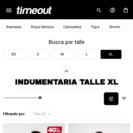
menu
close
Remeras
Ropa térmica
Camisetas
Tops
Shorts
B
Busca por talle
XS
S
M
L
XL
INDUMENTARIA TALLE XL
Filtrando por:
Talle XL