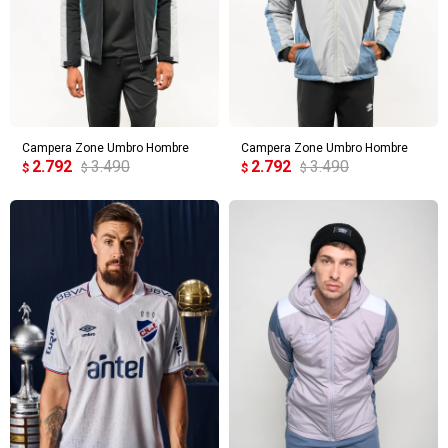
Campera Zone Umbro Hombre
Campera Zone Umbro Hombre
2.792
3.490
2.792
3.490
$
$
$
$