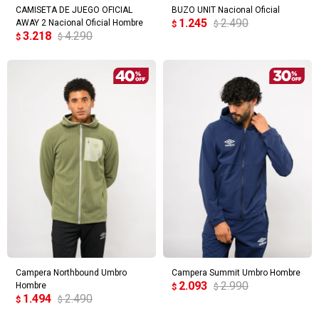
CAMISETA DE JUEGO OFICIAL
BUZO UNIT Nacional Oficial
1.245
2.490
AWAY 2 Nacional Oficial Hombre
$
$
3.218
4.290
$
$
Campera Northbound Umbro
Campera Summit Umbro Hombre
2.093
2.990
Hombre
$
$
1.494
2.490
$
$