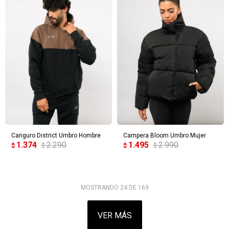
Canguro District Umbro Hombre
Campera Bloom Umbro Mujer
1.374
2.290
1.495
2.990
$
$
$
$
MOSTRANDO
24
DE
169
VER MÁS