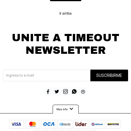
Ir arriba
UNITE A TIMEOUT
NEWSLETTER
¡Suscribite y recibí todas nuestras novedades!
SUSCRIBIRME





expand_more
Mas info