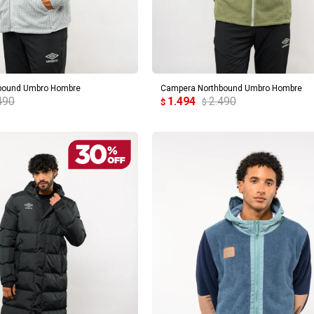
REGAR AL CARRITO
AGREGAR AL CARRITO
bound Umbro Hombre
Campera Northbound Umbro Hombre
490
1.494
2.490
$
$