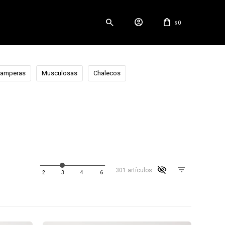
0
$
amperas
Musculosas
Chalecos
visibility_off
301 artículos