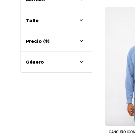
Talle
Precio
($)
Género
AG
CANGURO ICON