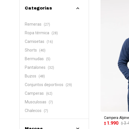
Categorías
Remeras
(27)
Ropa térmica
(28)
Camisetas
(16)
Shorts
(40)
Bermudas
(5)
Pantalones
(32)
Buzos
(48)
Conjuntos deportivos
(29)
Camperas
(62)
Musculosas
(7)
AG
Chalecos
(7)
Campera Alpin
1.990
3.
$
$
Marcas