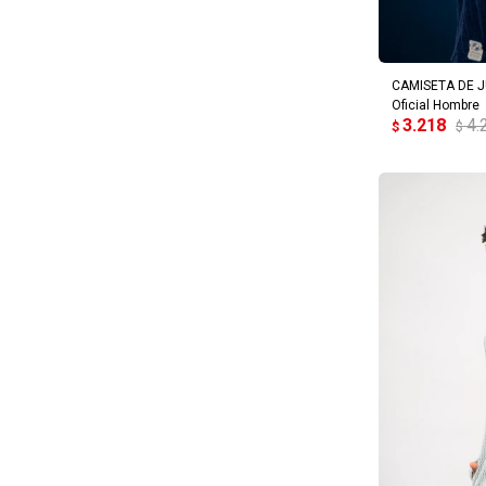
AG
CAMISETA DE J
Oficial Hombre
3.218
4.
$
$