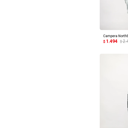
AG
Campera North
1.494
2.
$
$