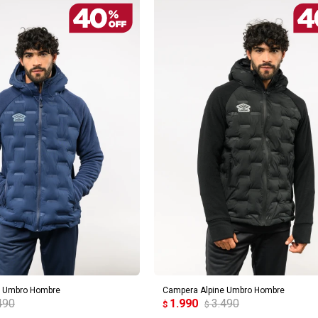
REGAR AL CARRITO
AGREGAR AL CARRITO
e Umbro Hombre
Campera Alpine Umbro Hombre
490
1.990
3.490
$
$