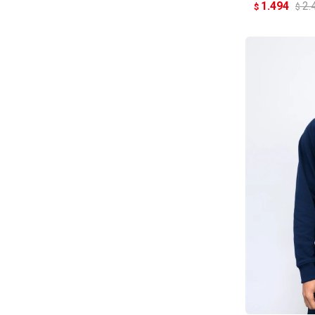
1.494
2.
$
$
AG