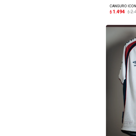
CANGURO ICON
1.494
2.
$
$
AG