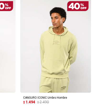
AGREGAR AL CARRITO
CANGURO ICONIC Umbro Hombre
1.494
2.490
$
$