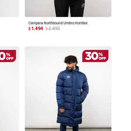
AGREGAR AL CARRITO
Campera Northbound Umbro Hombre
1.494
2.490
$
$