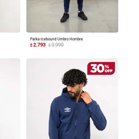
AGREGAR AL CARRITO
Parka Icebound Umbro Hombre
2.793
3.990
$
$