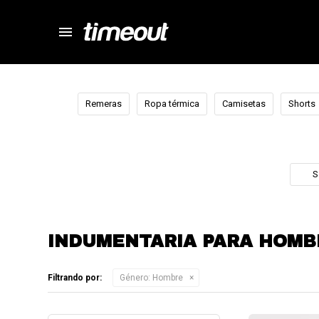
menu
store
close
local_shipping
autorenew
Remeras
Ropa térmica
Camisetas
Shorts
percent
S
INDUMENTARIA PARA HOMB
Filtrando por:
Género:
Hombre