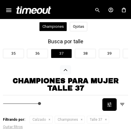
menu
close
Championes
Ojotas
Busca por talle
35
36
37
38
39
CHAMPIONES PARA MUJER
TALLE 37
Filtrando por:
Calzado
Championes
Talle 37
Quitar filtros