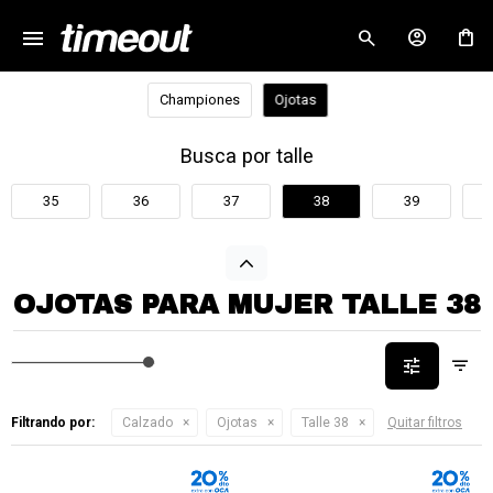
menu
close
Championes
Ojotas
Busca por talle
35
36
37
38
39
OJOTAS PARA MUJER TALLE 38
Filtrando por:
Calzado
Ojotas
Talle 38
Quitar filtros