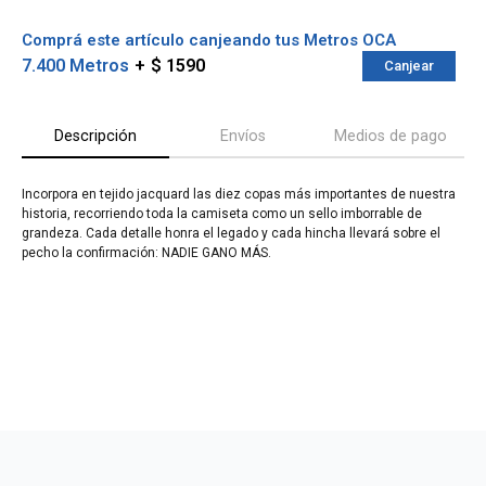
¡ME INTERESA!
Comprá este artículo canjeando tus Metros OCA
7.400 Metros
$ 1590
Canjear
Descripción
Envíos
Medios de pago
Incorpora en tejido jacquard las diez copas más importantes de nuestra
historia, recorriendo toda la camiseta como un sello imborrable de
grandeza. Cada detalle honra el legado y cada hincha llevará sobre el
pecho la confirmación: NADIE GANO MÁS.
¡Sumate a la forma más ágil de
comprar!
Comprá en 3 cuotas sin recargo o hasta en
12 cuotas * ¡Solo con tu cédula!
* sujeto aprobación crediticia.
Verifica si estás calificado para comprar
Comprá ahora y Pagá
con Pago Después:
Después, hasta en 12
Estás calificado para comprar usando Pago
Cédula de identidad
cuotas y sin tocar tu
Después.
Ups!
tarjeta de crédito
¡Algo salió mal!
Parece que no tenes oferta, lamentamos el
¡Tenés hasta
para comprar en las cuotas que
Celular