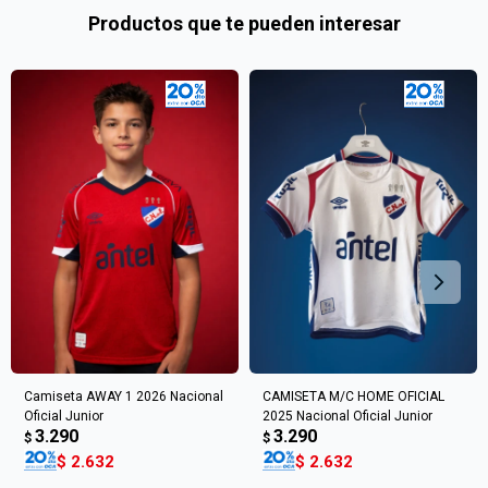
inconveniente, por cualquier duda contactanos
Por favor intenta nuevamente mas tarde.
prefieras!
Productos que te pueden interesar
en
preguntas@pagodespues.com.uy
Elegí tus productos preferidos
Fecha de nacimiento
Elegís Pago Después como metodo de pago
* sujeto a aprobación crediticia. El monto disponible
Día
Mes
Año
puede variar por comercio
Continuar
Camiseta AWAY 1 2026 Nacional
CAMISETA M/C HOME OFICIAL
Oficial Junior
2025 Nacional Oficial Junior
3.290
3.290
$
$
$
2.632
$
2.632