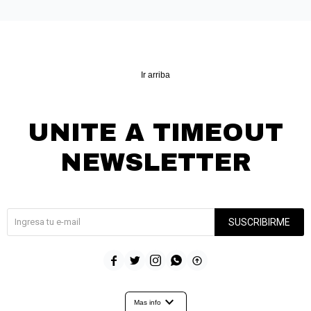
Ir arriba
UNITE A TIMEOUT
NEWSLETTER
¡Suscribite y recibí todas nuestras novedades!
SUSCRIBIRME





expand_more
Mas info