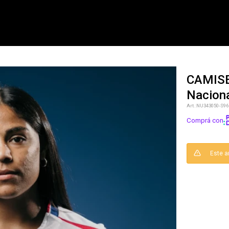
CAMISE
Naciona
NOTIFICARME
NU343050-S96
Comprá con
Este a