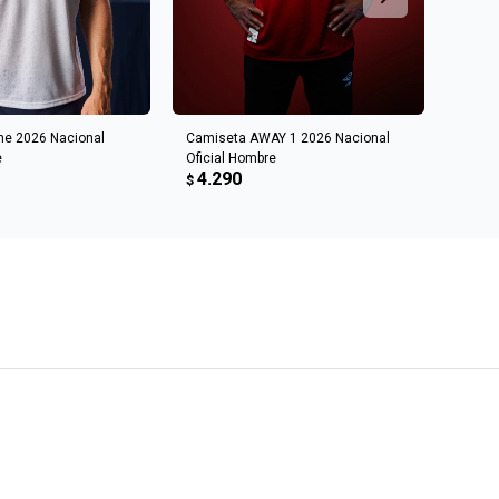
R AL CARRITO
AGREGAR AL CARRITO
e 2026 Nacional
Camiseta AWAY 1 2026 Nacional
Camis
e
Oficial Hombre
Oficia
4.290
4.4
$
$