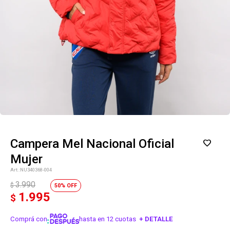
Campera Mel Nacional Oficial
Mujer
NU340368-004
3.990
$
50
1.995
$
Comprá con
hasta en 12 cuotas
+ DETALLE