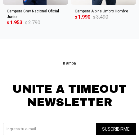
Campera Grav Nacional Oficial
Campera Alpine Umbro Hombre
1.990
3.490
Junior
$
$
1.953
2.790
$
$
Ir arriba
UNITE A TIMEOUT
NEWSLETTER
¡Suscribite y recibí todas nuestras novedades!
SUSCRIBIRME