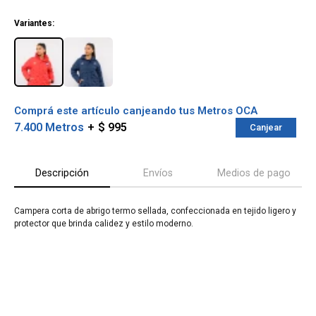
¡ME INTERESA!
Variantes:
Comprá este artículo canjeando tus Metros OCA
7.400 Metros
$ 995
Canjear
Descripción
Envíos
Medios de pago
Campera corta de abrigo termo sellada, confeccionada en tejido ligero y
¡Sumate a la forma más ágil de
protector que brinda calidez y estilo moderno.
comprar!
Comprá en 3 cuotas sin recargo o hasta en
12 cuotas * ¡Solo con tu cédula!
* sujeto aprobación crediticia.
Verifica si estás calificado para comprar
Comprá ahora y Pagá
con Pago Después:
Después, hasta en 12
Estás calificado para comprar usando Pago
Cédula de identidad