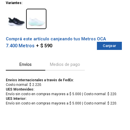
Variantes:
Comprá este artículo canjeando tus Metros OCA
7.400 Metros
$ 590
Canjear
Envíos
Medios de pago
Envíos internacionales a través de FedEx:
Costo normal: $ 2.220.
¡Sumate a la forma más ágil de
UES Montevideo:
comprar!
Envío sin costo en compras mayores a $ 5.000 | Costo normal: $ 220.
Comprá en 3 cuotas sin recargo o hasta en
UES Interior:
12 cuotas * ¡Solo con tu cédula!
Envío sin costo en compras mayores a $ 5.000 | Costo normal: $ 220.
* sujeto aprobación crediticia.
Verifica si estás calificado para comprar
Comprá ahora y Pagá
con Pago Después:
Después, hasta en 12
Estás calificado para comprar usando Pago
Cédula de identidad
cuotas y sin tocar tu
Después.