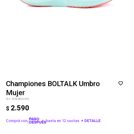
Championes BOLTALK Umbro
Mujer
20303806-09E
2.590
$
Comprá con
hasta en 12 cuotas
+ DETALLE
¡ME INTERESA!