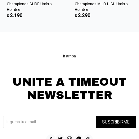
Championes GLIDE Umbro
Championes MILO-HIGH Umbro
Hombre
Hombre
2.190
2.290
$
$
Ir arriba
UNITE A TIMEOUT
NEWSLETTER
¡Suscribite y recibí todas nuestras novedades!
SUSCRIBIRME




