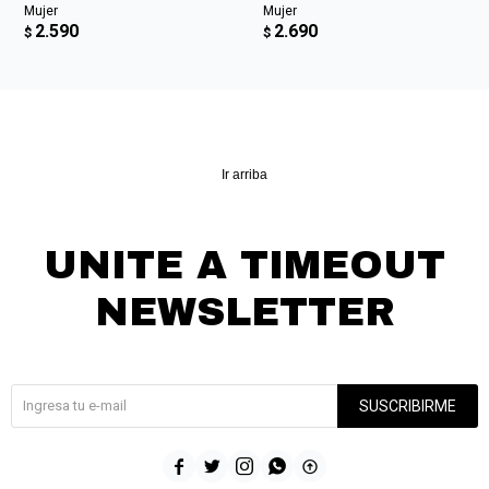
Mujer
Mujer
2.590
2.690
$
$
Ir arriba
UNITE A TIMEOUT
NEWSLETTER
¡Suscribite y recibí todas nuestras novedades!
SUSCRIBIRME




