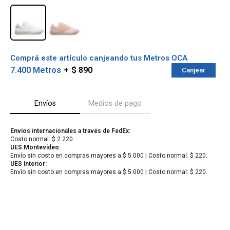
Comprá este artículo canjeando tus Metros OCA
7.400 Metros
$ 890
Canjear
Envíos
Medios de pago
Envíos internacionales a través de FedEx:
Costo normal: $ 2.220.
¡Sumate a la forma más ágil de
UES Montevideo:
Envío sin costo en compras mayores a $ 5.000 | Costo normal: $ 220.
comprar!
UES Interior:
Comprá en 3 cuotas sin recargo o hasta en
Envío sin costo en compras mayores a $ 5.000 | Costo normal: $ 220.
12 cuotas * ¡Solo con tu cédula!
* sujeto aprobación crediticia.
Verifica si estás calificado para comprar
Comprá ahora y Pagá
con Pago Después:
Después, hasta en 12
Estás calificado para comprar usando Pago
Cédula de identidad
cuotas y sin tocar tu
Después.
Ups!