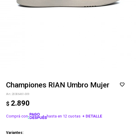
Championes RIAN Umbro Mujer
20306461-009
2.890
$
Comprá con
hasta en 12 cuotas
+ DETALLE
¡ME INTERESA!
Variantes: