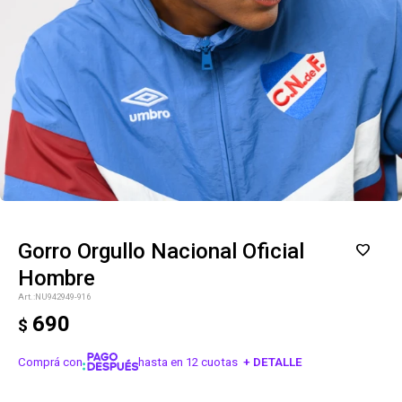
Gorro Orgullo Nacional Oficial
Hombre
NU942949-916
690
$
Comprá con
hasta en 12 cuotas
+ DETALLE
¡ME INTERESA!