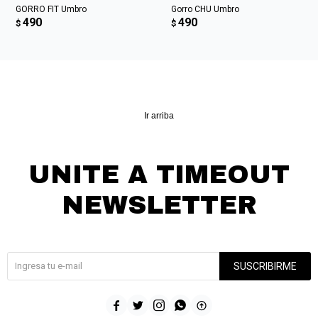
GORRO FIT Umbro
Gorro CHU Umbro
490
490
$
$
Ir arriba
UNITE A TIMEOUT
NEWSLETTER
¡Suscribite y recibí todas nuestras novedades!
SUSCRIBIRME




