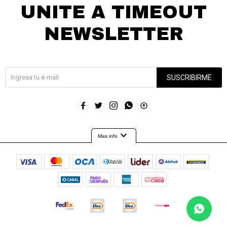
UNITE A TIMEOUT
NEWSLETTER
¡Suscribite y recibí todas nuestras novedades!
SUSCRIBIRME





expand_more
Mas info