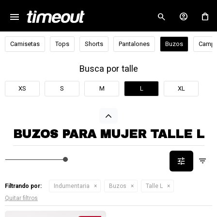
menu
close
Camisetas
Tops
Shorts
Pantalones
Buzos
Campe
Busca por talle
XS
S
M
L
XL
BUZOS PARA MUJER TALLE L
Filtrando por:
Indumentaria
Buzos
Talle L
Quitar filtros