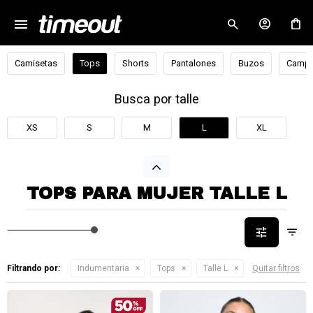
menu
close
Camisetas
Tops
Shorts
Pantalones
Buzos
Campe
Busca por talle
XS
S
M
L
XL
TOPS PARA MUJER TALLE L
Filtrando por:
Indumentaria
Tops
Talle L
Quitar filtros