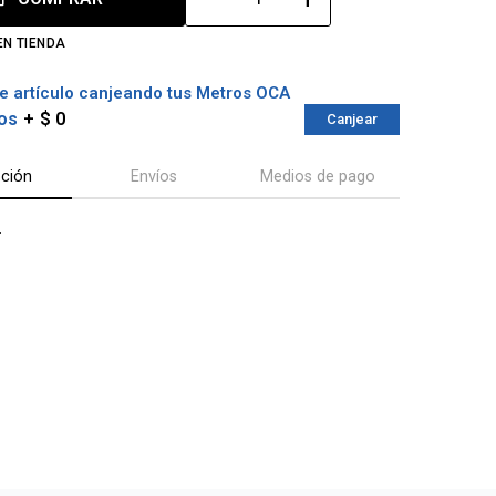
EN TIENDA
e artículo canjeando tus Metros OCA
os
$ 0
Canjear
pción
Envíos
Medios de pago
r