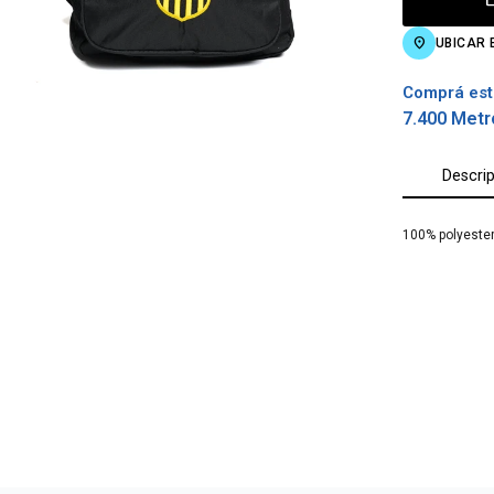
UBICAR 
Comprá est
7.400 Metr
Descri
100% polyeste
¡Sumate a la forma más ágil de
comprar!
Comprá en 3 cuotas sin recargo o hasta en
12 cuotas * ¡Solo con tu cédula!