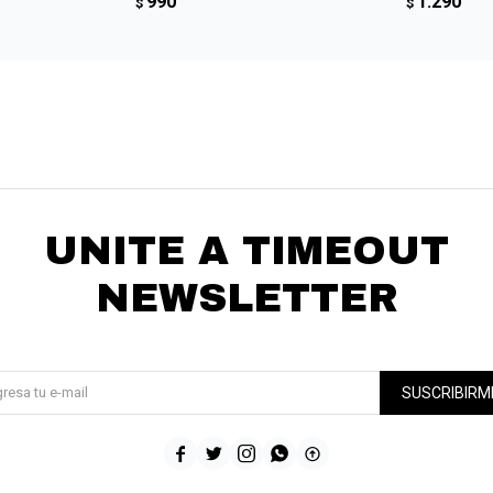
990
1.290
$
$
UNITE A TIMEOUT
NEWSLETTER
¡Suscribite y recibí todas nuestras novedades!
SUSCRIBIRM




