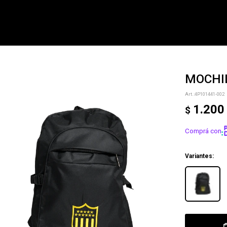
MOCHIL
NOTIFICARME
4P101441-002
1.200
$
Comprá con
Variantes: