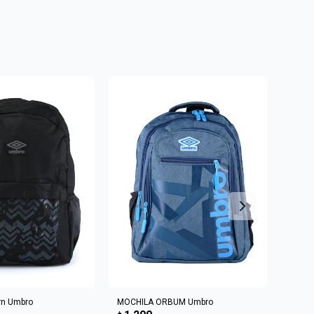
R AL CARRITO
AGREGAR AL CARRITO
rn Umbro
MOCHILA ORBUM Umbro
MOCH