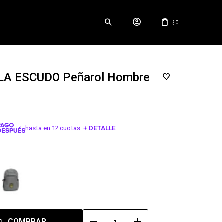
0
$
A ESCUDO Peñarol Hombre
hasta en 12 cuotas
+ DETALLE
¡ME INTERESA!
remove
add
COMPRAR