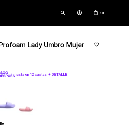
0
$
 Profoam Lady Umbro Mujer
hasta en 12 cuotas
+ DETALLE
¡ME INTERESA!
lle