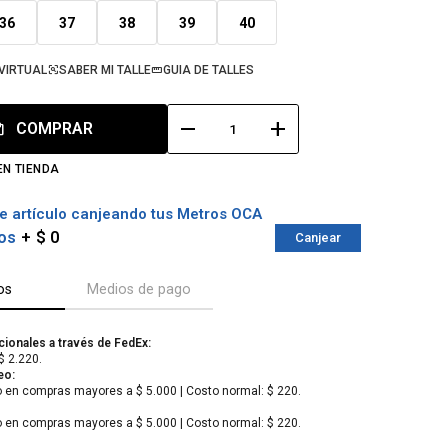
36
37
38
39
40
VIRTUAL
SABER MI TALLE
GUIA DE TALLES
remove
add
COMPRAR
EN TIENDA
e artículo canjeando tus Metros OCA
os
$ 0
Canjear
os
Medios de pago
cionales a través de FedEx:
$ 2.220.
eo:
o en compras mayores a $ 5.000 | Costo normal: $ 220.
o en compras mayores a $ 5.000 | Costo normal: $ 220.