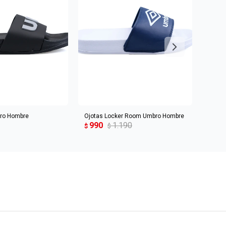
R AL CARRITO
AGREGAR AL CARRITO
bro Hombre
Ojotas Locker Room Umbro Hombre
Ojota
990
1.190
1.4
$
$
$