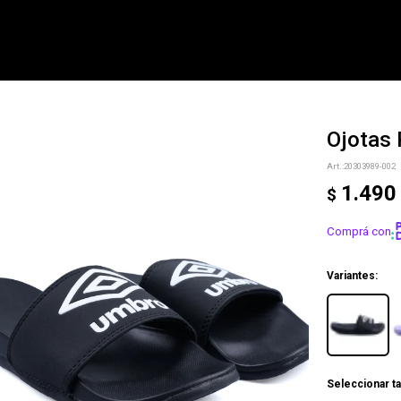
Ojotas
NOTIFICARME
20303989-002
1.490
$
Comprá con
Variantes:
Seleccionar ta