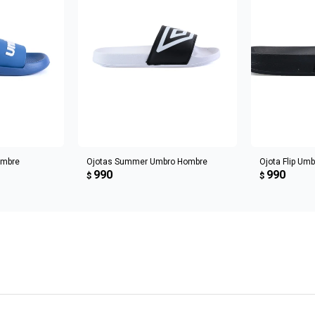
CARRITO
AGREGAR AL CARRITO
AGREGA
ombre
Ojotas Summer Umbro Hombre
Ojota Flip Um
990
990
$
$