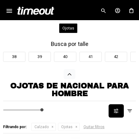
menu
close
Ojotas
Busca por talle
38
39
40
41
42
OJOTAS DE NACIONAL PARA
HOMBRE
Filtrando por:
Calzado
Ojotas
Quitar filtros