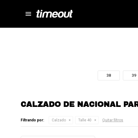
menu
store
close
local_shipping
autorenew
percent
38
39
CALZADO DE NACIONAL PA
Filtrando por:
Calzado
Talle 40
Quitar filtros