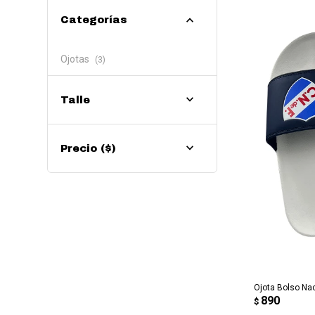
Categorías
Ojotas
(3)
Talle
Precio
($)
AG
Ojota Bolso Na
890
$