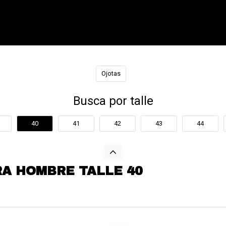
Ojotas
Busca por talle
40
41
42
43
44
RA HOMBRE TALLE 40