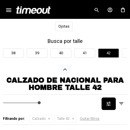
menu
close
Ojotas
Busca por talle
38
39
40
41
42
CALZADO DE NACIONAL PARA
HOMBRE TALLE 42
Filtrando por:
Calzado
Talle 42
Quitar filtros