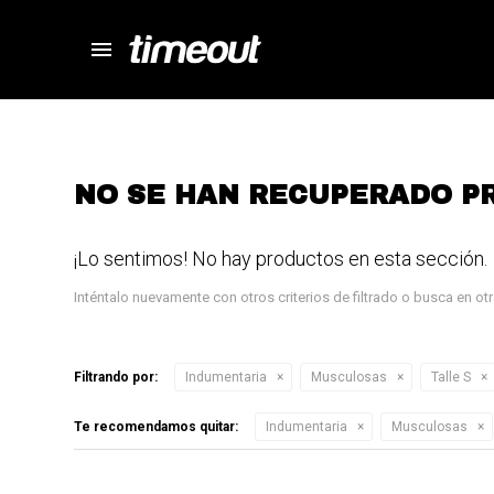
menu
store
close
local_shipping
autorenew
percent
NO SE HAN RECUPERADO P
¡Lo sentimos! No hay productos en esta sección.
Inténtalo nuevamente con otros criterios de filtrado o busca en o
Filtrando por:
Indumentaria
Musculosas
Talle S
Te recomendamos quitar:
Indumentaria
Musculosas