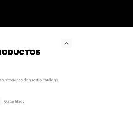
RODUCTOS
tras secciones de nuestro catálogo.
Quitar filtros
¡Sumate a la forma más ágil de
comprar!
Comprá en 3 cuotas sin recargo o hasta en
12 cuotas * ¡Solo con tu cédula!
* sujeto aprobación crediticia.