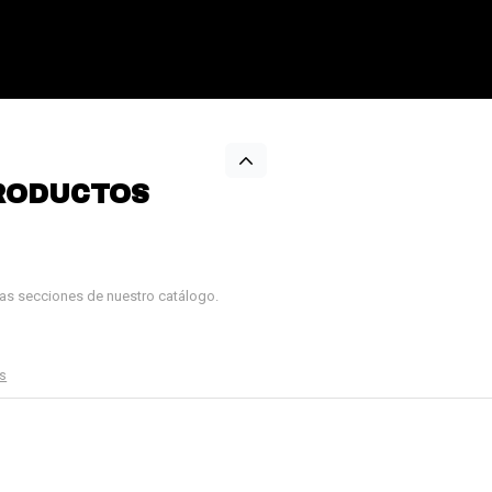
RODUCTOS
tras secciones de nuestro catálogo.
os
¡Sumate a la forma más ágil de
comprar!
Comprá en 3 cuotas sin recargo o hasta en
12 cuotas * ¡Solo con tu cédula!
* sujeto aprobación crediticia.