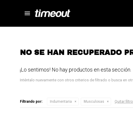
menu
store
close
local_shipping
autorenew
percent
NO SE HAN RECUPERADO P
¡Lo sentimos! No hay productos en esta sección.
Inténtalo nuevamente con otros criterios de filtrado o busca en o
Filtrando por:
Indumentaria
Musculosas
Quitar filtr