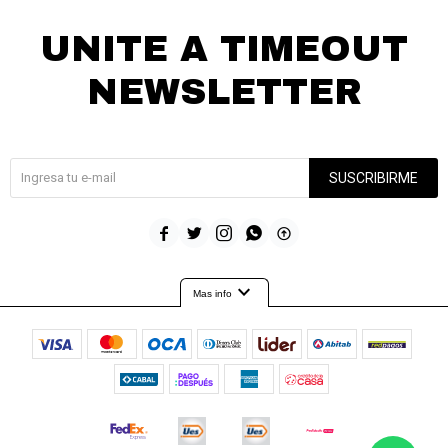
Continuar
UNITE A TIMEOUT
NEWSLETTER
¡Suscribite y recibí todas nuestras novedades!
SUSCRIBIRME





expand_more
Mas info