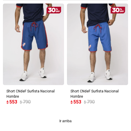
¡Sumate a la forma más ágil de
comprar!
Comprá en 3 cuotas sin recargo o hasta en
12 cuotas * ¡Solo con tu cédula!
* sujeto aprobación crediticia.
Verifica si estás calificado para comprar
Comprá ahora y Pagá
con Pago Después:
Después, hasta en 12
Estás calificado para comprar usando Pago
Cédula de identidad
cuotas y sin tocar tu
Después.
Ups!
tarjeta de crédito
¡Algo salió mal!
Parece que no tenes oferta, lamentamos el
¡Tenés hasta
para comprar en las cuotas que
Celular
inconveniente, por cualquier duda contactanos
Por favor intenta nuevamente mas tarde.
Short CNdeF Surfista Nacional
Short CNdeF Surfista Nacional
prefieras!
en
preguntas@pagodespues.com.uy
Hombre
Hombre
Elegí tus productos preferidos
553
790
553
790
$
$
$
$
Fecha de nacimiento
Elegís Pago Después como metodo de pago
* sujeto a aprobación crediticia. El monto disponible
Día
Mes
Año
puede variar por comercio
Ir arriba