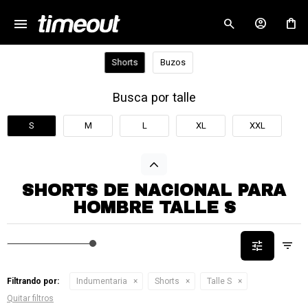
menu
close
Shorts
Buzos
Busca por talle
S
M
L
XL
XXL
SHORTS DE NACIONAL PARA
HOMBRE TALLE S
Filtrando por:
Indumentaria
Shorts
Talle S
Quitar filtros