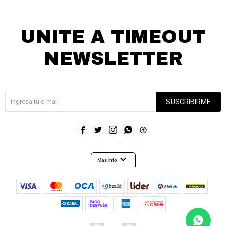
UNITE A TIMEOUT
NEWSLETTER
¡Suscribite y recibí todas nuestras novedades!
SUSCRIBIRME





expand_more
Mas info