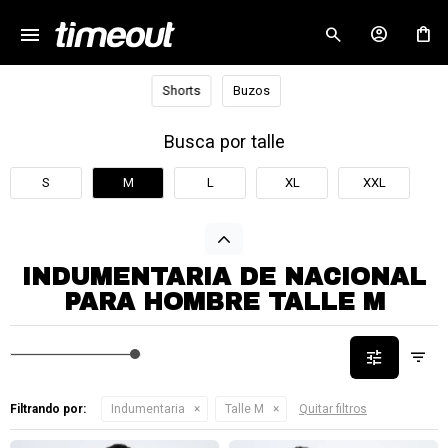
menu
close
Shorts
Buzos
Busca por talle
S
M
L
XL
XXL
INDUMENTARIA DE NACIONAL
PARA HOMBRE TALLE M
Filtrando por:
Indumentaria
Talle M
Quitar filtros