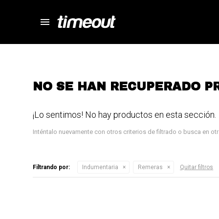
menu
store
close
local_shipping
autorenew
percent
NO SE HAN RECUPERADO P
¡Lo sentimos! No hay productos en esta sección.
Inténtalo nuevamente con otros criterios de filtrado o busca en o
Filtrando por:
Indumentaria
Remeras
Quitar filtros