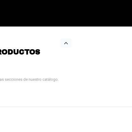
RODUCTOS
tras secciones de nuestro catálogo.
¡Sumate a la forma más ágil de
comprar!
Comprá en 3 cuotas sin recargo o hasta en
12 cuotas * ¡Solo con tu cédula!
* sujeto aprobación crediticia.