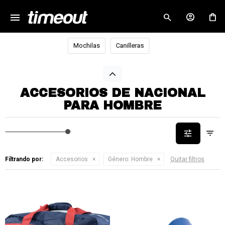
menu
close
Mochilas
Canilleras
ACCESORIOS DE NACIONAL
PARA HOMBRE
Filtrando por:
Accesorios
Género:
Hombre
Quitar filtros