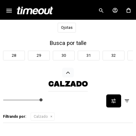
menu
close
Ojotas
Busca por talle
28
29
30
31
32
CALZADO
Filtrando por:
Calzado