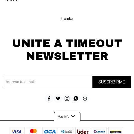
Ir arriba
UNITE A TIMEOUT
NEWSLETTER
¡Suscribite y recibí todas nuestras novedades!
SUSCRIBIRME





expand_more
Mas info