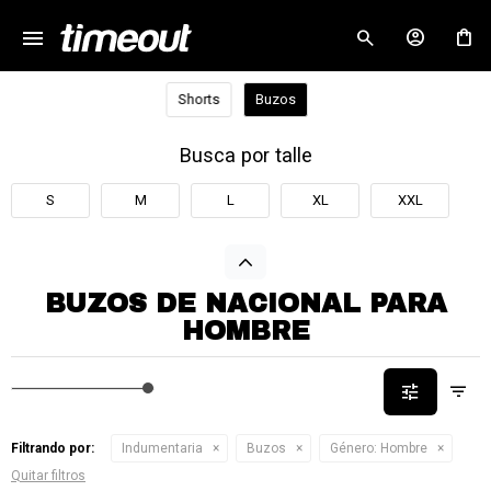
menu
close
Shorts
Buzos
Busca por talle
S
M
L
XL
XXL
BUZOS DE NACIONAL PARA
HOMBRE
Filtrando por:
Indumentaria
Buzos
Género:
Hombre
Quitar filtros