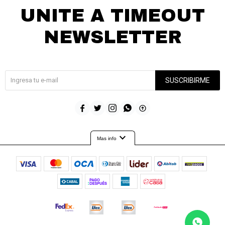
UNITE A TIMEOUT
NEWSLETTER
¡Suscribite y recibí todas nuestras novedades!
SUSCRIBIRME





expand_more
Mas info