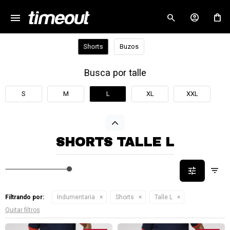
menu
close
Shorts
Buzos
Busca por talle
S
M
L
XL
XXL
SHORTS TALLE L
Filtrando por:
Indumentaria
Shorts
Talle L
Quitar filtros