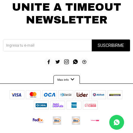
UNITE A TIMEOUT
NEWSLETTER
¡Suscribite y recibí todas nuestras novedades!
SUSCRIBIRME





expand_more
Mas info