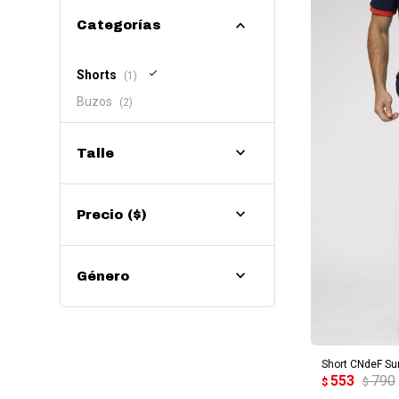
Categorías
Shorts
(1)
Buzos
(2)
Talle
Precio
($)
Género
AG
Short CNdeF Su
553
790
$
$