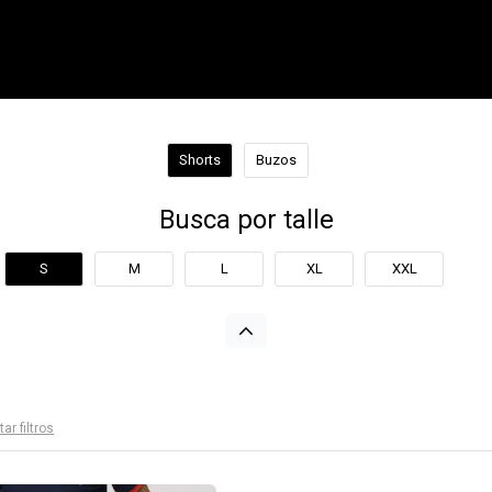
Shorts
Buzos
Busca por talle
S
M
L
XL
XXL
tar filtros