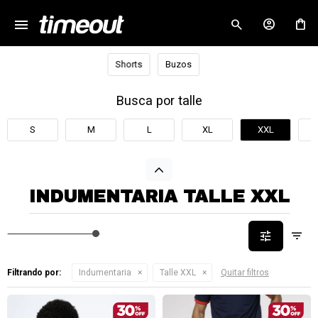
menu
close
Shorts
Buzos
Busca por talle
S
M
L
XL
XXL
INDUMENTARIA TALLE XXL
Filtrando por:
Indumentaria
Talle XXL
Quitar filtros