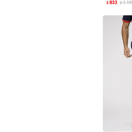
833
1.1
$
$
AG