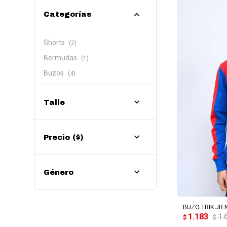
Categorías
Shorts
(2)
Bermudas
(1)
Buzos
(4)
Talle
Precio
($)
Género
AG
BUZO TRIK JR N
1.183
1.
$
$