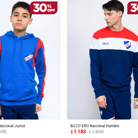
REGAR AL CARRITO
AGREGAR AL CARRITO
acional Junior
BUZO ERO Nacional Hombre
690
1.183
1.690
$
$