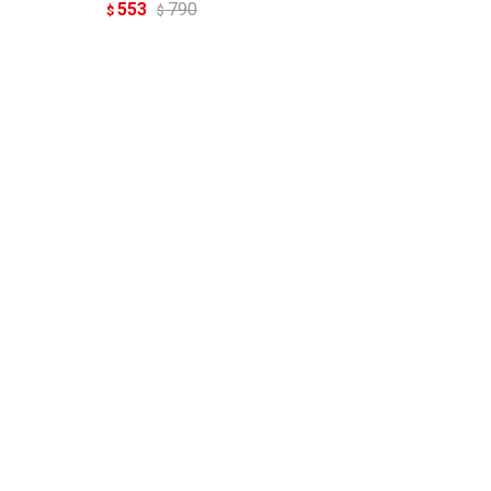
553
790
$
$