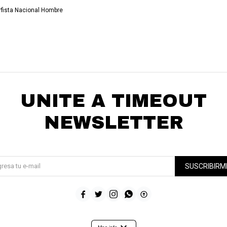
rfista Nacional Hombre
UNITE A TIMEOUT
NEWSLETTER
¡Suscribite y recibí todas nuestras novedades!
SUSCRIBIRM




