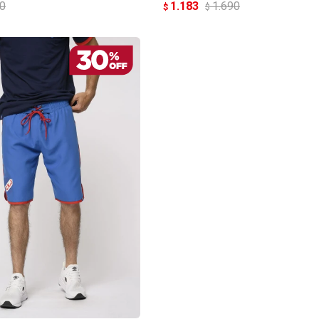
90
1.183
1.690
$
$
Continuar
REGAR AL CARRITO