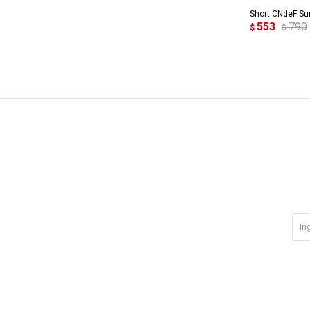
Short CNdeF Su
553
790
$
$