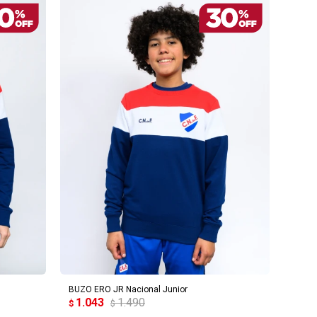
AGREGAR AL CARRITO
BUZO ERO JR Nacional Junior
1.043
1.490
$
$