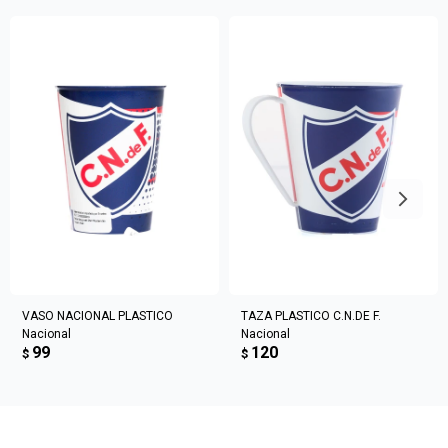
Elegí tus productos preferidos
Fecha de nacimiento
Elegís Pago Después como metodo de pago
* sujeto a aprobación crediticia. El monto disponible
Día
Mes
Año
puede variar por comercio
Continuar
VASO NACIONAL PLASTICO
TAZA PLASTICO C.N.DE F.
Nacional
Nacional
99
120
$
$