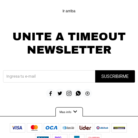
Ir arriba
UNITE A TIMEOUT
NEWSLETTER
¡Suscribite y recibí todas nuestras novedades!
SUSCRIBIRME





expand_more
Mas info