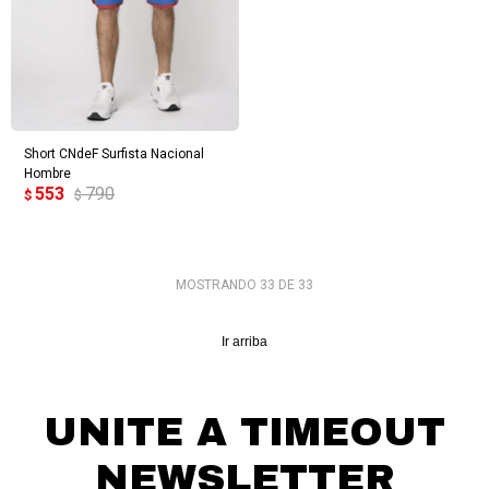
Short CNdeF Surfista Nacional
Hombre
553
790
$
$
MOSTRANDO
33
DE
33
Ir arriba
UNITE A TIMEOUT
NEWSLETTER