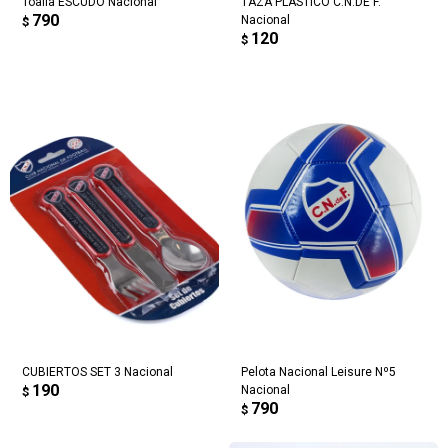
Toalla ESCUDO Nacional
TAZA PLASTICO C.N.DE F.
790
Nacional
$
120
$
CUBIERTOS SET 3 Nacional
Pelota Nacional Leisure Nº5
190
Nacional
$
790
$