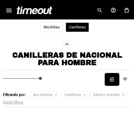
menu
close
Mochilas
Canilleras
CANILLERAS DE NACIONAL
PARA HOMBRE
Filtrando por:
Accesorios
Canilleras
Género:
Hombre
Quitar filtros