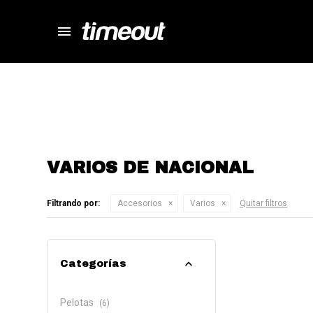
menu
store
close
local_shipping
autorenew
percent
VARIOS DE NACIONAL
Filtrando por:
Accesorios
Varios
Quitar filtros
Categorías
Pelotas
(6)