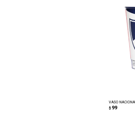
AG
VASO NACIONAL
99
$