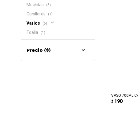
Mochilas
(5)
Canilleras
(1)
Varios
(6)
Toalla
(1)
Precio
($)
AG
VASO 700ML C/
190
$