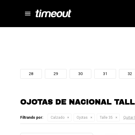
menu
store
close
local_shipping
autorenew
percent
28
29
30
31
32
OJOTAS DE NACIONAL TALL
Filtrando por:
Calzado
Ojotas
Talle 35
Quitar 