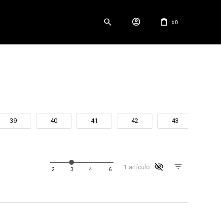
0
$
39
40
41
42
43
44
visibility_off
1 artículo