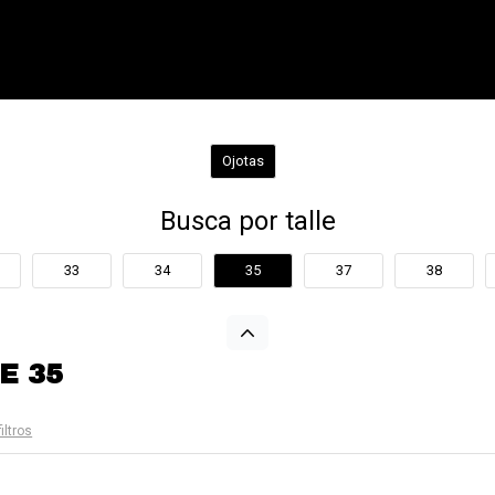
Ojotas
Busca por talle
33
34
35
37
38
E 35
filtros