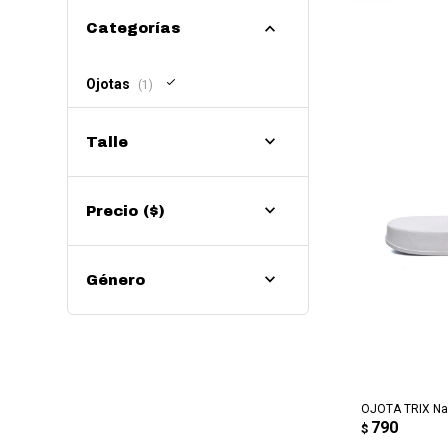
Categorías
Ojotas
(1)
Talle
Precio
($)
Género
AG
OJOTA TRIX Nac
790
$